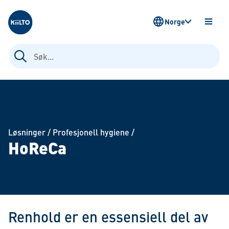
Kiilto Norway
Norge
ÅPNE
MENY
Søk
etter:
Løsninger
/
Profesjonell hygiene
/
HoReCa
Renhold er en essensiell del av