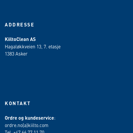
ADDRESSE
KiiltoClean AS
Hagaløkkveien 13, 7. etasje
1383 Asker
KONTAKT
Ordre og kundeservice
:
ordre.no(a)kiilto.com
Tel. +47 66 77 11 70