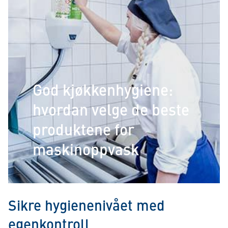
God kjøkkenhygiene:
hvordan velge de beste
produktene for
maskinoppvask
Sikre hygienenivået med
egenkontroll