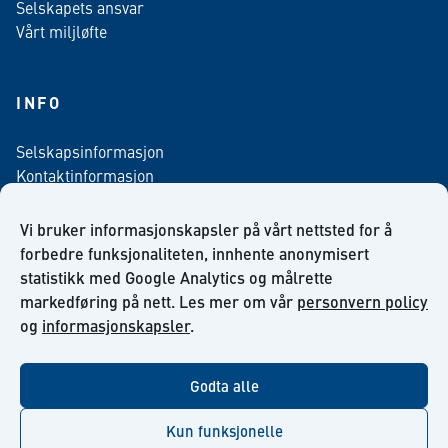
Selskapets ansvar
Vårt miljløfte
INFO
Selskapsinformasjon
Kontaktinformasjon
Personvern policy
Salgsbetingelser
Vi bruker informasjonskapsler på vårt nettsted for å
Nyhetsbrev påmelding
forbedre funksjonaliteten, innhente anonymisert
statistikk med Google Analytics og målrette
markedføring på nett. Les mer om vår
personvern policy
og
informasjonskapsler
.
facebook
linkedin
youtube
Godta alle
Kun funksjonelle