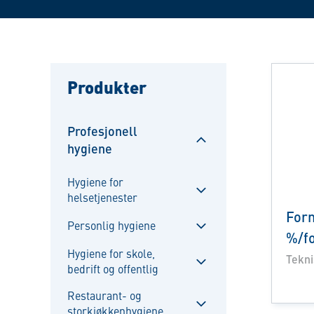
Produkter
Profesjonell
hygiene
Sulje
alavalikko
Hygiene for
helsetjenester
Sulje
For
alavalikko
Personlig hygiene
%/fo
Sulje
Hygiene for skole,
alavalikko
Tekni
bedrift og offentlig
Sulje
alavalikko
Restaurant- og
storkjøkkenhygiene