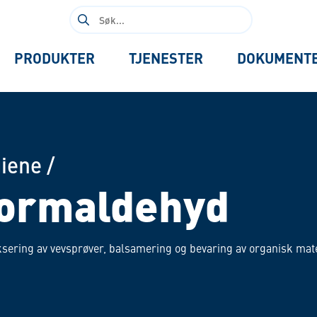
Søk
etter:
PRODUKTER
TJENESTER
DOKUMENT
giene
/
formaldehyd
ksering av vevsprøver, balsamering og bevaring av organisk mate