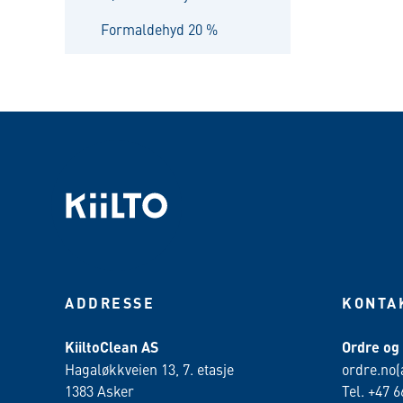
Formaldehyd 20 %
ADDRESSE
KONTA
KiiltoClean AS
Ordre og
Hagaløkkveien 13, 7. etasje
ordre.no(
1383 Asker
Tel. +47 6