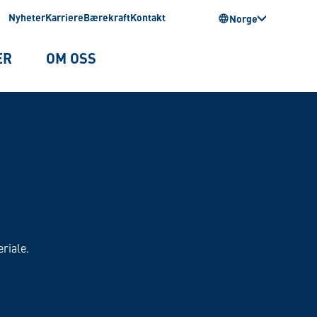
Nyheter
Karriere
Bærekraft
Kontakt
Norge
ER
OM OSS
riale.