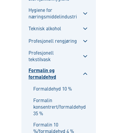
Sulje
alavalikko
Hygiene for
næringsmiddelindustri
Sulje
alavalikko
Teknisk alkohol
Sulje
Profesjonell rengjøring
alavalikko
Sulje
Profesjonell
alavalikko
tekstilvask
Sulje
alavalikko
Formalin og
formaldehyd
Sulje
alavalikko
Formaldehyd 10 %
Formalin
konsentrert/formaldehyd
35 %
Formalin 10
%/formaldehyd 4 %