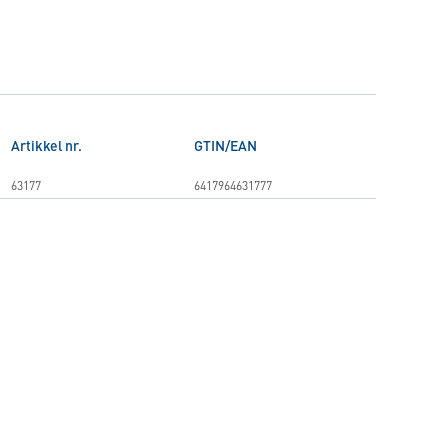
Artikkel nr.
GTIN/EAN
63177
6417964631777