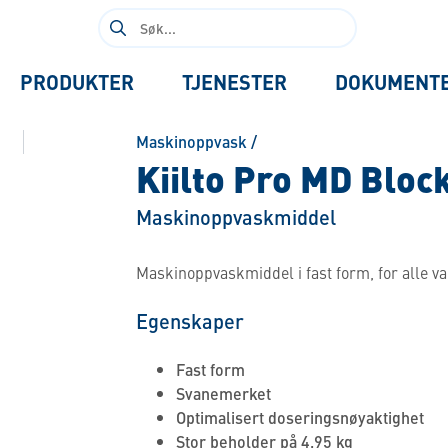
Søk
etter:
PRODUKTER
TJENESTER
DOKUMENT
Maskinoppvask
/
Kiilto Pro MD Bloc
Maskinoppvaskmiddel
Maskinoppvaskmiddel i fast form, for alle va
Egenskaper
Fast form
Svanemerket
Optimalisert doseringsnøyaktighet
Stor beholder på 4,95 kg