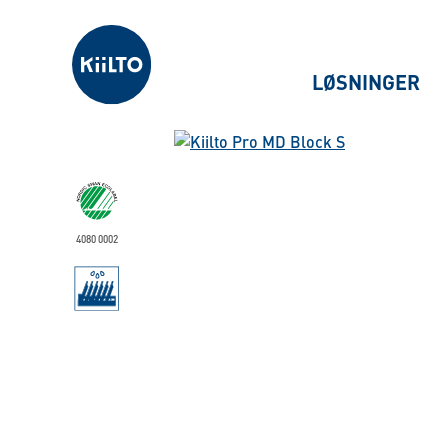
Kiilto Norway
LØSNINGER
4080 0002