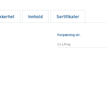
ikkerhet
Innhold
Sertifikater
Forpakning str.
2 x 4,95 kg