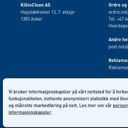
KiiltoClean AS
Ordre og
Hagaløkkveien 13, 7. etasje
ordre.no(
1383 Asker
Tel. +47 6
Hverdager
Andre he
post.no(a
Reklamas
Reklamas
Vi bruker informasjonskapsler på vårt nettsted for å forb
funksjonaliteten, innhente anonymisert statistikk med Goo
og målrette markedføring på nett. Les mer om vår
person
informasjonskapsler
.