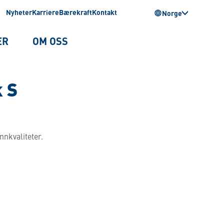
Nyheter
Karriere
Bærekraft
Kontakt
Norge
ER
OM OSS
k S
nnkvaliteter.