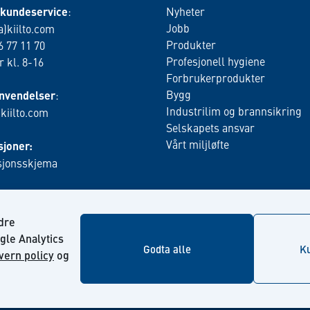
 kundeservice
:
Nyheter
Jobb
a)kiilto.com
Produkter
6 77 11 70
Profesjonell hygiene
 kl. 8-16
Forbrukerprodukter
Bygg
nvendelser
:
Industrilim og brannsikring
)kiilto.com
Selskapets ansvar
Vårt miljløfte
joner:
jonsskjema
edre
gle Analytics
Godta alle
Ku
vern policy
og
© Kiilto 2026