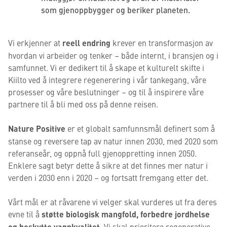
som gjenoppbygger og beriker planeten.
Vi erkjenner at
reell endring
krever en transformasjon av
hvordan vi arbeider og tenker – både internt, i bransjen og i
samfunnet. Vi er dedikert til å skape et kulturelt skifte i
Kiilto ved å integrere regenerering i vår tankegang, våre
prosesser og våre beslutninger – og til å inspirere våre
partnere til å bli med oss på denne reisen.
Nature Positive
er et globalt samfunnsmål definert som å
stanse og reversere tap av natur innen 2030, med 2020 som
referanseår, og oppnå full gjenoppretting innen 2050.
Enklere sagt betyr dette å sikre at det finnes mer natur i
verden i 2030 enn i 2020 – og fortsatt fremgang etter det.
Vårt mål er at råvarene vi velger skal vurderes ut fra deres
evne til å
støtte biologisk mangfold, forbedre jordhelse
og beskytte vannkvalitet
. Vi skal prioritere regenerative