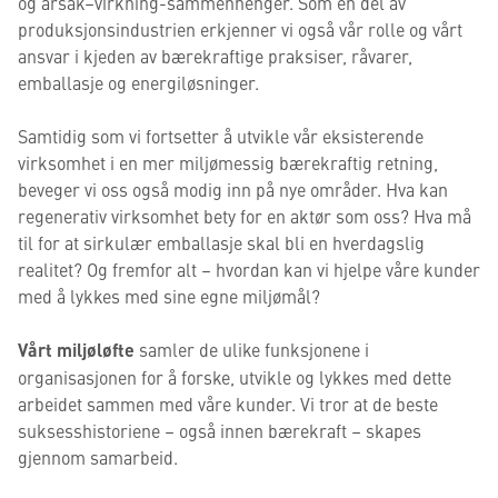
og årsak–virkning-sammenhenger. Som en del av
produksjonsindustrien erkjenner vi også vår rolle og vårt
ansvar i kjeden av bærekraftige praksiser, råvarer,
emballasje og energiløsninger.
Samtidig som vi fortsetter å utvikle vår eksisterende
virksomhet i en mer miljømessig bærekraftig retning,
beveger vi oss også modig inn på nye områder. Hva kan
regenerativ virksomhet bety for en aktør som oss? Hva må
til for at sirkulær emballasje skal bli en hverdagslig
realitet? Og fremfor alt – hvordan kan vi hjelpe våre kunder
med å lykkes med sine egne miljømål?
Vårt miljøløfte
samler de ulike funksjonene i
organisasjonen for å forske, utvikle og lykkes med dette
arbeidet sammen med våre kunder. Vi tror at de beste
suksesshistoriene – også innen bærekraft – skapes
gjennom samarbeid.