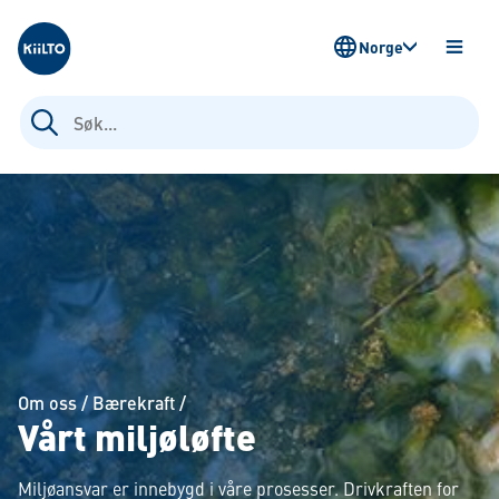
Kiilto Norway
Norge
ÅPNE
MENY
Søk
etter:
Om oss
/
Bærekraft
/
Vårt miljøløfte
Miljøansvar er innebygd i våre prosesser. Drivkraften for