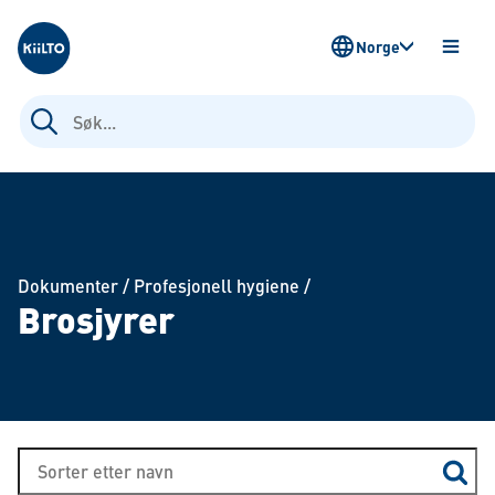
Kiilto Norway
Norge
ÅPNE
MENY
Søk
etter:
Dokumenter
/
Profesjonell hygiene
/
Brosjyrer