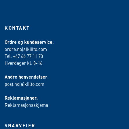
KONTAKT
Ordre og kundeservice
:
ordre.no(a)kiilto.com
Tel. +47 66 77 11 70
Hverdager kl. 8-16
Andre henvendelser
:
post.no(a)kiilto.com
Reklamasjoner:
Reklamasjonsskjema
SNARVEIER