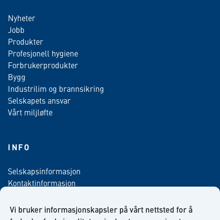
Nyheter
Jobb
Produkter
Profesjonell hygiene
Forbrukerprodukter
Bygg
Industrilim og brannsikring
Selskapets ansvar
Vårt miljløfte
INFO
Selskapsinformasjon
Kontaktinformasjon
Personvern policy
Salgsbetingelser
Vi bruker informasjonskapsler på vårt nettsted for å
Nyhetsbrev påmelding