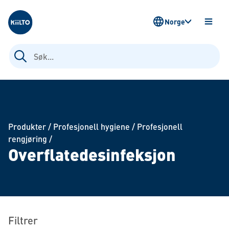
Kiilto Norway
Norge
ÅPNE
MENY
Søk
etter:
Produkter
/
Profesjonell hygiene
/
Profesjonell
rengjøring
/
Overflatedesinfeksjon
Filtrer