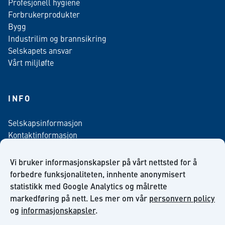
Profesjonell hygiene
Forbrukerprodukter
Bygg
Industrilim og brannsikring
Selskapets ansvar
Vårt miljløfte
INFO
Selskapsinformasjon
Kontaktinformasjon
Personvern policy
Salgsbetingelser
Vi bruker informasjonskapsler på vårt nettsted for å
Nyhetsbrev påmelding
forbedre funksjonaliteten, innhente anonymisert
statistikk med Google Analytics og målrette
markedføring på nett. Les mer om vår
personvern policy
og
informasjonskapsler
.