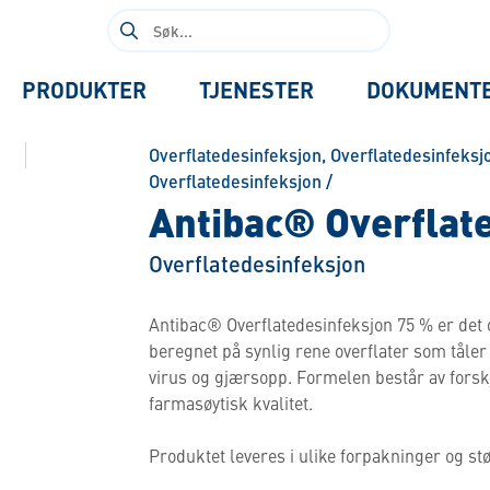
Søk
etter:
PRODUKTER
TJENESTER
DOKUMENT
Overflatedesinfeksjon
,
Overflatedesinfeksj
Overflatedesinfeksjon
/
Antibac® Overflat
Overflatedesinfeksjon
Antibac® Overflatedesinfeksjon 75 % er det 
beregnet på synlig rene overflater som tåler 
virus og gjærsopp. Formelen består av forsk
farmasøytisk kvalitet.
Produktet leveres i ulike forpakninger og stø