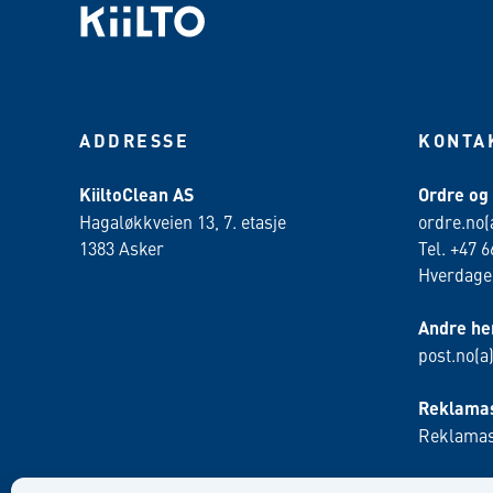
ADDRESSE
KONTA
KiiltoClean AS
Ordre og
Hagaløkkveien 13, 7. etasje
ordre.no(
1383 Asker
Tel. +47 6
Hverdager
Andre he
post.no(a
Reklamas
Reklamas