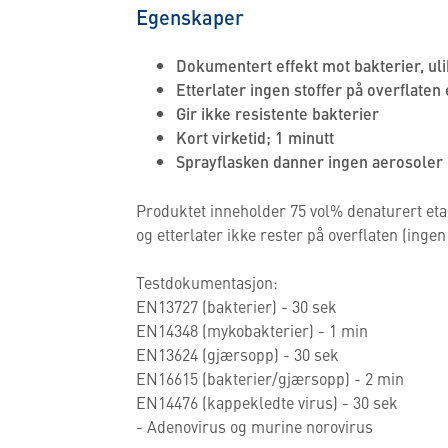
Egenskaper
Dokumentert effekt mot bakterier, ul
Etterlater ingen stoffer på overflaten
Gir ikke resistente bakterier
Kort virketid; 1 minutt
Sprayflasken danner ingen aerosoler 
Produktet inneholder 75 vol% denaturert eta
og etterlater ikke rester på overflaten (ingen
Testdokumentasjon:
EN13727 (bakterier) - 30 sek
EN14348 (mykobakterier) - 1 min
EN13624 (gjærsopp) - 30 sek
EN16615 (bakterier/gjærsopp) - 2 min
EN14476 (kappekledte virus) - 30 sek
- Adenovirus og murine norovirus