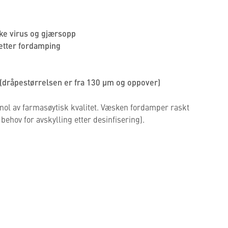
ike virus og gjærsopp
 etter fordamping
(dråpestørrelsen er fra 130 µm og oppover)
nol av farmasøytisk kvalitet. Væsken fordamper raskt
 behov for avskylling etter desinfisering).