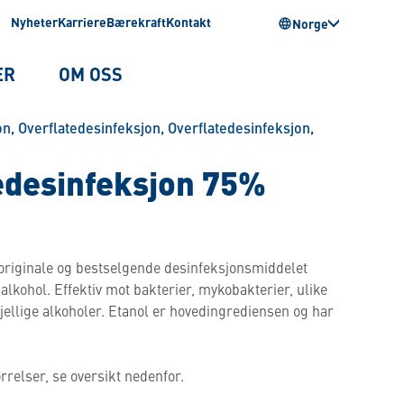
Nyheter
Karriere
Bærekraft
Kontakt
Norge
ER
OM OSS
on
,
Overflatedesinfeksjon
,
Overflatedesinfeksjon
,
edesinfeksjon 75%
originale og bestselgende desinfeksjonsmiddelet
alkohol. Effektiv mot bakterier, mykobakterier, ulike
jellige alkoholer. Etanol er hovedingrediensen og har
rrelser, se oversikt nedenfor.