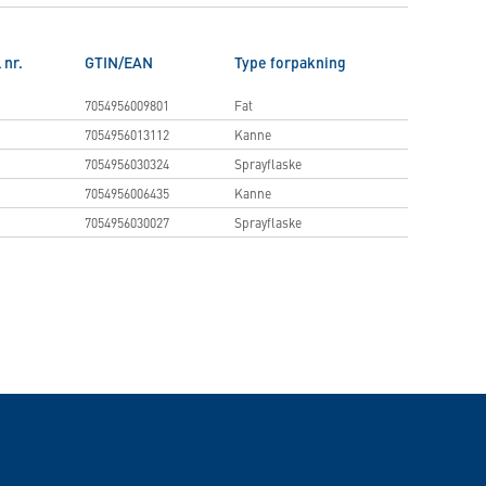
 nr.
GTIN/EAN
Type forpakning
7054956009801
Fat
7054956013112
Kanne
7054956030324
Sprayflaske
7054956006435
Kanne
7054956030027
Sprayflaske