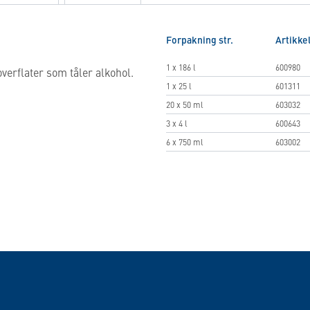
Forpakning str.
Artikkel
1 x 186 l
600980
verflater som tåler alkohol.
1 x 25 l
601311
20 x 50 ml
603032
3 x 4 l
600643
6 x 750 ml
603002