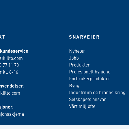
KT
SNARVEIER
 kundeservice
:
Nyheter
Jobb
a)kiilto.com
Produkter
6 77 11 70
Profesjonell hygiene
 kl. 8-16
Forbrukerprodukter
Bygg
nvendelser
:
Industrilim og brannsikring
)kiilto.com
Selskapets ansvar
Vårt miljløfte
joner:
jonsskjema