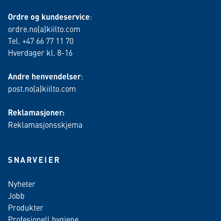
Ordre og kundeservice
:
ordre.no(a)kiilto.com
Tel. +47 66 77 11 70
Hverdager kl. 8-16
Andre henvendelser
:
post.no(a)kiilto.com
Reklamasjoner:
Reklamasjonsskjema
SNARVEIER
Nyheter
Jobb
Produkter
Profesjonell hygiene