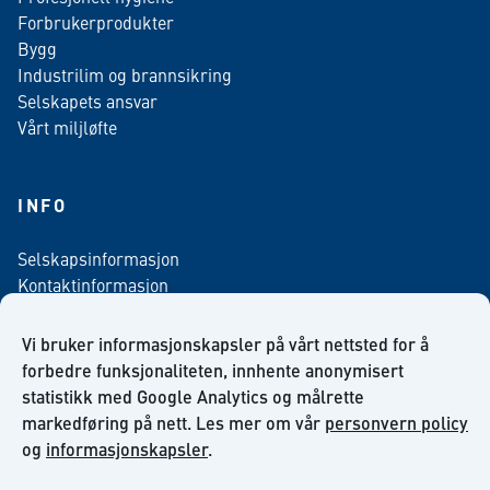
Forbrukerprodukter
Bygg
Industrilim og brannsikring
Selskapets ansvar
Vårt miljløfte
INFO
Selskapsinformasjon
Kontaktinformasjon
Personvern policy
Salgsbetingelser
Vi bruker informasjonskapsler på vårt nettsted for å
Nyhetsbrev påmelding
forbedre funksjonaliteten, innhente anonymisert
statistikk med Google Analytics og målrette
markedføring på nett. Les mer om vår
personvern policy
og
informasjonskapsler
.