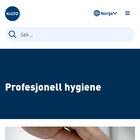
Kiilto Norway
Norge
ÅPNE
MENY
Søk
etter:
Profesjonell hygiene