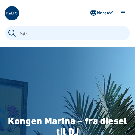
Kiilto Norway
Norge
ÅPNE
MENY
Søk
etter:
Kongen Marina – fra diesel
til DJ