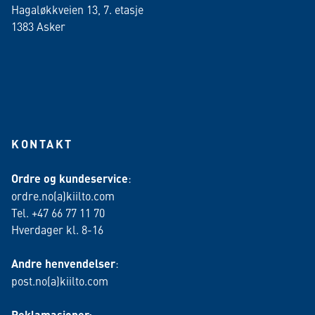
Hagaløkkveien 13, 7. etasje
1383 Asker
KONTAKT
Ordre og kundeservice
:
ordre.no(a)kiilto.com
Tel. +47 66 77 11 70
Hverdager kl. 8-16
Andre henvendelser
:
post.no(a)kiilto.com
Reklamasjoner: