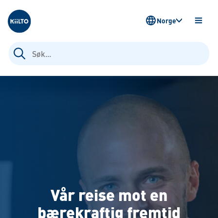
Kiilto Norway
Norge
ÅPNE
MENY
Søk
etter:
Vår reise mot en
bærekraftig fremtid