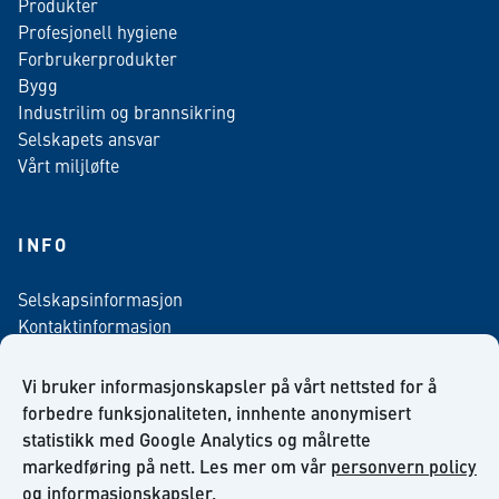
Produkter
Profesjonell hygiene
Forbrukerprodukter
Bygg
Industrilim og brannsikring
Selskapets ansvar
Vårt miljløfte
INFO
Selskapsinformasjon
Kontaktinformasjon
Personvern policy
Salgsbetingelser
Vi bruker informasjonskapsler på vårt nettsted for å
Nyhetsbrev påmelding
forbedre funksjonaliteten, innhente anonymisert
statistikk med Google Analytics og målrette
markedføring på nett. Les mer om vår
personvern policy
og
informasjonskapsler
.