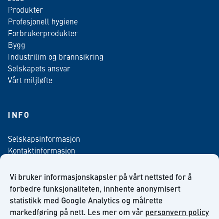
Produkter
Profesjonell hygiene
Forbrukerprodukter
Bygg
Industrilim og brannsikring
Selskapets ansvar
Vårt miljløfte
INFO
Selskapsinformasjon
Kontaktinformasjon
Personvern policy
Salgsbetingelser
Vi bruker informasjonskapsler på vårt nettsted for å
Nyhetsbrev påmelding
forbedre funksjonaliteten, innhente anonymisert
statistikk med Google Analytics og målrette
markedføring på nett. Les mer om vår
personvern policy