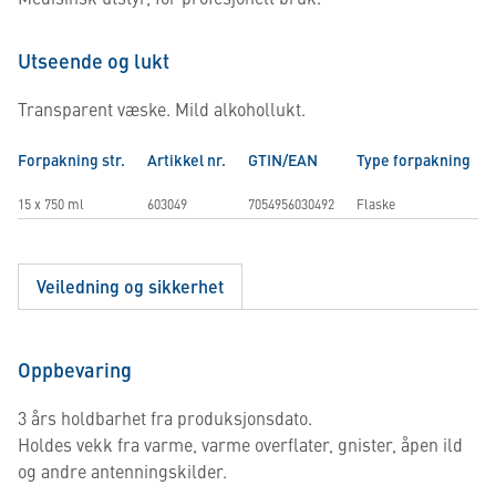
Utseende og lukt
Transparent væske. Mild alkohollukt.
Forpakning str.
Artikkel nr.
GTIN/EAN
Type forpakning
15 x 750 ml
603049
7054956030492
Flaske
Veiledning og sikkerhet
Oppbevaring
3 års holdbarhet fra produksjonsdato.
Holdes vekk fra varme, varme overflater, gnister, åpen ild
og andre antenningskilder.