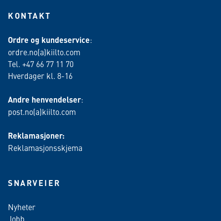
KONTAKT
Ordre og kundeservice
:
ordre.no(a)kiilto.com
Tel. +47 66 77 11 70
Hverdager kl. 8-16
Andre henvendelser
:
post.no(a)kiilto.com
Reklamasjoner:
Reklamasjonsskjema
SNARVEIER
Nyheter
Jobb