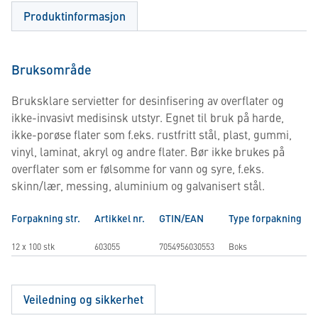
Produktinformasjon
Bruksområde
Bruksklare servietter for desinfisering av overflater og
ikke-invasivt medisinsk utstyr. Egnet til bruk på harde,
ikke-porøse flater som f.eks. rustfritt stål, plast, gummi,
vinyl, laminat, akryl og andre flater. Bør ikke brukes på
overflater som er følsomme for vann og syre, f.eks.
skinn/lær, messing, aluminium og galvanisert stål.
Forpakning str.
Artikkel nr.
GTIN/EAN
Type forpakning
12 x 100 stk
603055
7054956030553
Boks
Veiledning og sikkerhet