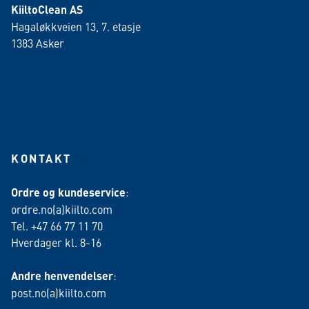
KiiltoClean AS
Hagaløkkveien 13, 7. etasje
1383 Asker
KONTAKT
Ordre og kundeservice
:
ordre.no(a)kiilto.com
Tel. +47 66 77 11 70
Hverdager kl. 8-16
Andre henvendelser
:
post.no(a)kiilto.com