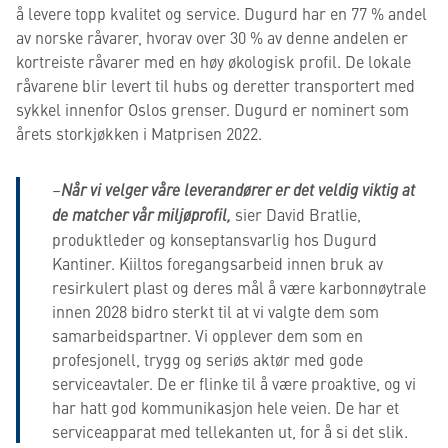
å levere topp kvalitet og service. Dugurd har en 77 % andel
av norske råvarer, hvorav over 30 % av denne andelen er
kortreiste råvarer med en høy økologisk profil. De lokale
råvarene blir levert til hubs og deretter transportert med
sykkel innenfor Oslos grenser. Dugurd er nominert som
årets storkjøkken i Matprisen 2022.
–
Når vi velger våre leverandører er det veldig viktig at
de matcher vår miljøprofil,
sier David Bratlie,
produktleder og konseptansvarlig hos Dugurd
Kantiner. Kiiltos foregangsarbeid innen bruk av
resirkulert plast og deres mål å være karbonnøytrale
innen 2028 bidro sterkt til at vi valgte dem som
samarbeidspartner. Vi opplever dem som en
profesjonell, trygg og seriøs aktør med gode
serviceavtaler. De er flinke til å være proaktive, og vi
har hatt god kommunikasjon hele veien. De har et
serviceapparat med tellekanten ut, for å si det slik.