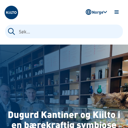
Kiilto Norway
Norge
ÅPNE
MENY
Søk
etter:
Dugurd Kantiner og Kiilto i
en bærekraftig symbiose