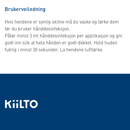
Brukerveiledning
Hvis hendene er synlig skitne må du vaske og tørke dem
før du bruker hånddesinfeksjon.
Påfør minst 3 ml hånddesinfeksjon per applikasjon og gni
godt inn slik at hele hånden er godt dekket. Hold huden
fuktig i minst 30 sekunder. La hendene lufttørke.