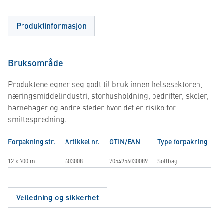
Produktinformasjon
Bruksområde
Produktene egner seg godt til bruk innen helsesektoren,
næringsmiddelindustri, storhusholdning, bedrifter, skoler,
barnehager og andre steder hvor det er risiko for
smittespredning.
Forpakning str.
Artikkel nr.
GTIN/EAN
Type forpakning
12 x 700 ml
603008
7054956030089
Softbag
Veiledning og sikkerhet