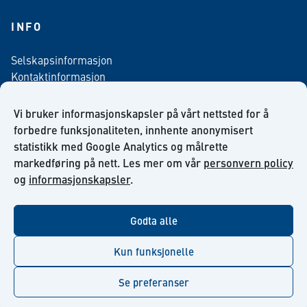
INFO
Selskapsinformasjon
Kontaktinformasjon
Personvern policy
Salgsbetingelser
Vi bruker informasjonskapsler på vårt nettsted for å
Nyhetsbrev påmelding
forbedre funksjonaliteten, innhente anonymisert
statistikk med Google Analytics og målrette
markedføring på nett. Les mer om vår
personvern policy
og
informasjonskapsler
.
facebook
linkedin
youtube
Godta alle
Kun funksjonelle
Se preferanser
© Kiilto 2026