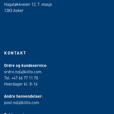
Hagaløkkveien 13, 7. etasje
1383 Asker
KONTAKT
Ordre og kundeservice
:
ordre.no(a)kiilto.com
Tel. +47 66 77 11 70
Hverdager kl. 8-16
Andre henvendelser
:
post.no(a)kiilto.com