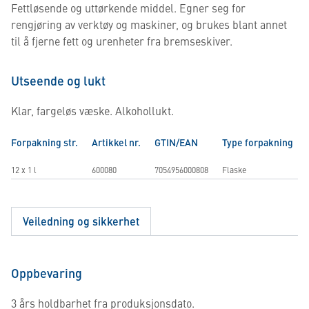
Fettløsende og uttørkende middel. Egner seg for
rengjøring av verktøy og maskiner, og brukes blant annet
til å fjerne fett og urenheter fra bremseskiver.
Utseende og lukt
Klar, fargeløs væske. Alkohollukt.
Forpakning str.
Artikkel nr.
GTIN/EAN
Type forpakning
12 x 1 l
600080
7054956000808
Flaske
Veiledning og sikkerhet
Oppbevaring
3 års holdbarhet fra produksjonsdato.