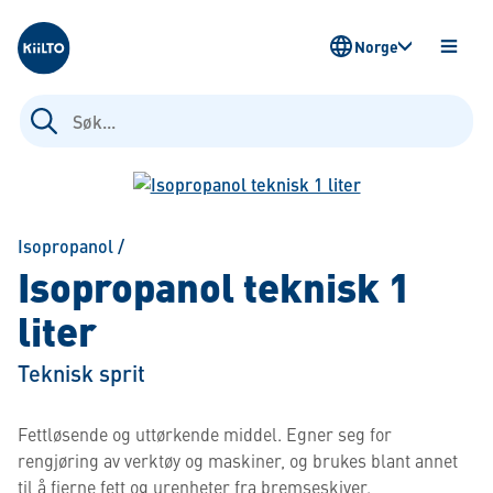
Kiilto Norway
Norge
ÅPNE
MENY
Søk
etter:
Isopropanol
/
Isopropanol teknisk 1
liter
Teknisk sprit
Fettløsende og uttørkende middel. Egner seg for
rengjøring av verktøy og maskiner, og brukes blant annet
til å fjerne fett og urenheter fra bremseskiver.