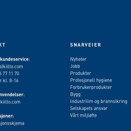
KT
SNARVEIER
 kundeservice
:
Nyheter
Jobb
a)kiilto.com
Produkter
6 77 11 70
Profesjonell hygiene
 kl. 8-16
Forbrukerprodukter
Bygg
nvendelser
:
Industrilim og brannsikring
)kiilto.com
Selskapets ansvar
Vårt miljløfte
joner:
jonsskjema