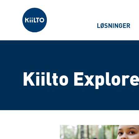
Kiilto Norway
LØSNINGER
Kiilto Explor