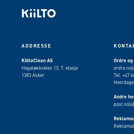
ADDRESSE
KONTA
KiiltoClean AS
Ordre og
Hagaløkkveien 13, 7. etasje
ordre.no(
1383 Asker
Tel. +47 6
Hverdager
Andre he
post.no(a
Reklamas
Reklamas