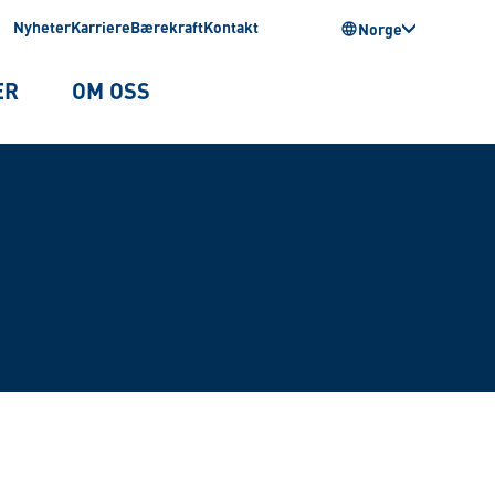
Nyheter
Karriere
Bærekraft
Kontakt
Norge
ER
OM OSS