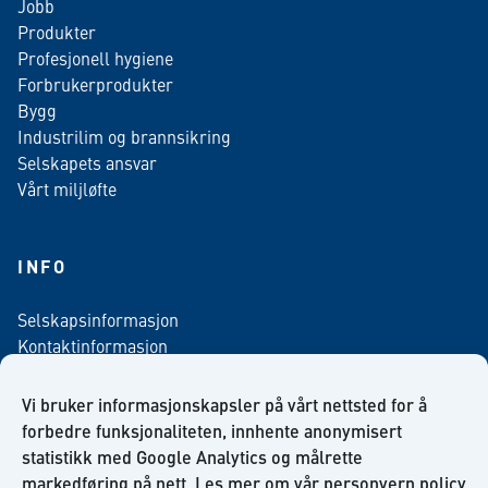
Jobb
Produkter
Profesjonell hygiene
Forbrukerprodukter
Bygg
Industrilim og brannsikring
Selskapets ansvar
Vårt miljløfte
INFO
Selskapsinformasjon
Kontaktinformasjon
Personvern policy
Salgsbetingelser
Vi bruker informasjonskapsler på vårt nettsted for å
Nyhetsbrev påmelding
forbedre funksjonaliteten, innhente anonymisert
statistikk med Google Analytics og målrette
markedføring på nett. Les mer om vår
personvern policy