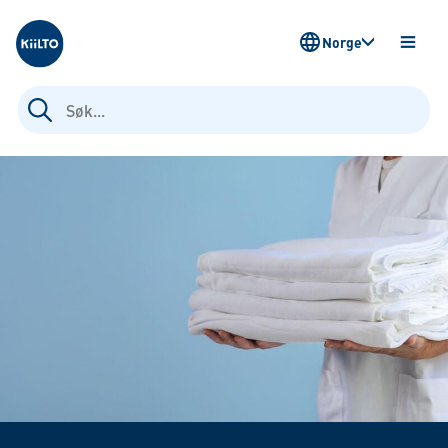
Kiilto Norway
Norge
ÅPNE
MENY
Søk
etter: