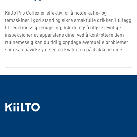
Kiilto Pro Coffex er effektiv for å holde kaffe- og
temaskiner i god stand og sikre smakfulle drikker. I tillegg
til regelmessig rengjøring, bør du også utføre jevnlige
inspeksjoner av apparatene dine. Ved å kontrollere dem
rutinemessig kan du tidlig oppdage eventuelle problemer
som kan påvirke ytelsen og kvaliteten på drikkene dine.