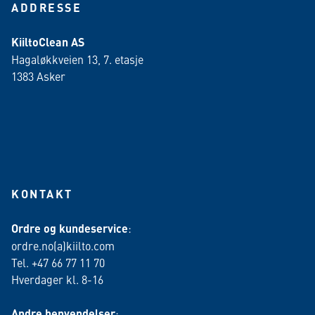
ADDRESSE
KiiltoClean AS
Hagaløkkveien 13, 7. etasje
1383 Asker
KONTAKT
Ordre og kundeservice
:
ordre.no(a)kiilto.com
Tel. +47 66 77 11 70
Hverdager kl. 8-16
Andre henvendelser
: