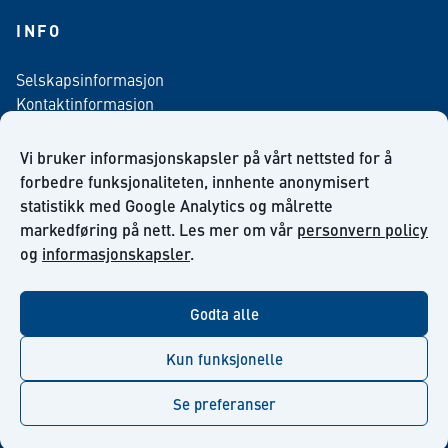
INFO
Selskapsinformasjon
Kontaktinformasjon
Personvern policy
Salgsbetingelser
Vi bruker informasjonskapsler på vårt nettsted for å
Nyhetsbrev påmelding
forbedre funksjonaliteten, innhente anonymisert
statistikk med Google Analytics og målrette
markedføring på nett. Les mer om vår
personvern policy
og
informasjonskapsler
.
facebook
linkedin
youtube
Godta alle
Kun funksjonelle
Se preferanser
© Kiilto 2026