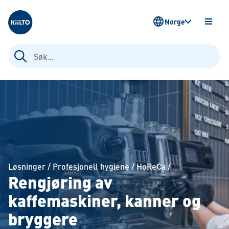
Kiilto Norway
Norge
ÅPNE
MENY
Søk
etter:
Løsninger
/
Profesjonell hygiene
/
HoReCa
/
Rengjøring av
kaffemaskiner, kanner og
bryggere