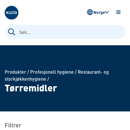
Kiilto Norway
Norge
ÅPNE
MENY
Søk
etter:
Produkter
/
Profesjonell hygiene
/
Restaurant- og
storkjøkkenhygiene
/
Tørremidler
Filtrer