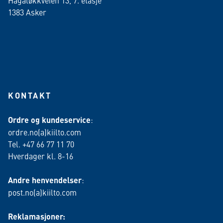
Hagaløkkveien 13, 7. etasje
1383 Asker
KONTAKT
Ordre og kundeservice
:
ordre.no(a)kiilto.com
Tel. +47 66 77 11 70
Hverdager kl. 8-16
Andre henvendelser
:
post.no(a)kiilto.com
Reklamasjoner: