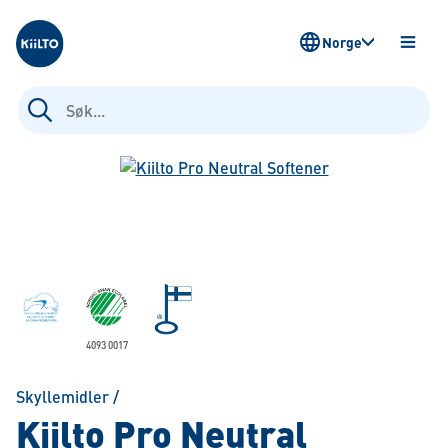
Kiilto Norway
Norge
ÅPNE
MENY
Søk
etter:
4093 0017
Skyllemidler
/
Kiilto Pro Neutral