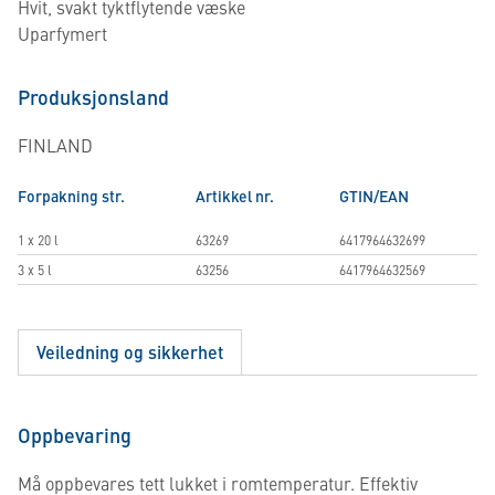
Hvit, svakt tyktflytende væske
Uparfymert
Produksjonsland
FINLAND
Forpakning str.
Artikkel nr.
GTIN/EAN
1 x 20 l
63269
6417964632699
3 x 5 l
63256
6417964632569
Veiledning og sikkerhet
Oppbevaring
Må oppbevares tett lukket i romtemperatur. Effektiv