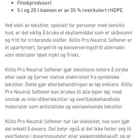
Finskprodusert
5 l og 20 l kannen er av 35 % resirkulert rHDPE
Ved stell av tekstiler, spesielt for personer med sensitiv
hud, er det viktig å bruke et skyllemiddel som er skånsomt
og fritt for irriterende stoffer. Kiilto Pro Neutral Softener er
et uparfymert, fargefritt og konserveringsfritt alternativ
som etterlater tøyet mykt og friskt.
Kiilto Pro Neutral Softener gjør tekstilene lettere å stryke
etter vask og fjerner statisk elektrisitet fra syntetiske
tekstiler. Dette gjør etterbehandlingen av tøy enklere. Kiilto
Pro Neutral Softener kan brukes til alle typer tøy, med
unntak av mikrofibertekstiler og overflatebehandlede
materialer som antistatiske og vannavvisende tekstiler.
Kiilto Pro Neutral Softener har lav viskositet, noe som gjør
det enkelt å dosere. Det betyr også at det ikke fester seg til
overflatene i doseringsutstyr eller vaskemiddelskuff, og at