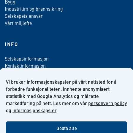
Bygg
Industrilim og brannsikring
Selskapets ansvar
Vårt miljløfte
INFO
Selskapsinformasjon
Kontaktinformasjon
Personvern policy
Salgsbetingelser
Vi bruker informasjonskapsler på vårt nettsted for å
Nyhetsbrev påmelding
forbedre funksjonaliteten, innhente anonymisert
statistikk med Google Analytics og målrette
markedføring på nett. Les mer om vår
personvern policy
og
informasjonskapsler
.
facebook
linkedin
youtube
Godta alle