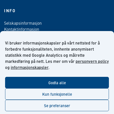
INFO
Selskapsinformasjon
Kontaktinformasjon
Personvern policy
Salgsbetingelser
Vi bruker informasjonskapsler på vårt nettsted for å
Nyhetsbrev påmelding
forbedre funksjonaliteten, innhente anonymisert
statistikk med Google Analytics og målrette
markedføring på nett. Les mer om vår
personvern policy
og
informasjonskapsler
.
facebook
linkedin
youtube
Godta alle
Kun funksjonelle
Se preferanser
© Kiilto 2026