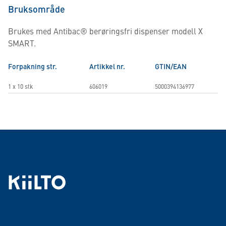
Bruksområde
Brukes med Antibac® berøringsfri dispenser modell X
SMART.
Forpakning str.
Artikkel nr.
GTIN/EAN
1 x 10 stk
606019
5000394136977