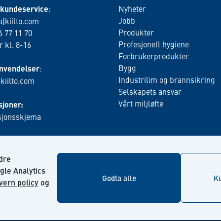
 kundeservice
:
Nyheter
Jobb
a)kiilto.com
Produkter
6 77 11 70
Profesjonell hygiene
 kl. 8-16
Forbrukerprodukter
Bygg
nvendelser
:
Industrilim og brannsikring
)kiilto.com
Selskapets ansvar
Vårt miljløfte
joner:
jonsskjema
edre
gle Analytics
Godta alle
Ku
vern policy
og
© Kiilto 2026