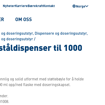
Nyheter
Karriere
Bærekraft
Kontakt
Norge
ER
OM OSS
 og doseringsutstyr
,
Dispensere og doseringsutstyr
,
 og doseringsutstyr
/
tåldispenser til 1000
nlig og solid utformet med støttebøyle for å holde
00 ml opp/ned flaske med doseringskapsel.
nder.
01008.