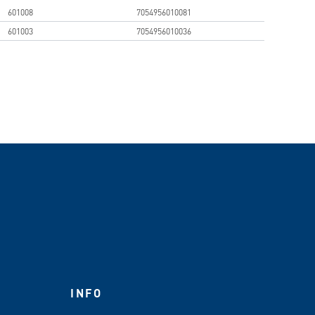
601008
7054956010081
601003
7054956010036
INFO