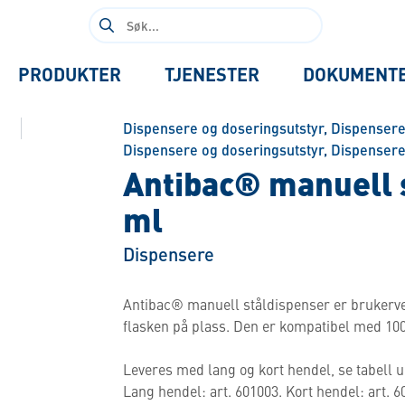
Søk
etter:
PRODUKTER
TJENESTER
DOKUMENT
Dispensere og doseringsutstyr
,
Dispensere
Dispensere og doseringsutstyr
,
Dispensere
Antibac® manuell s
ml
Dispensere
Antibac® manuell ståldispenser er brukerven
flasken på plass. Den er kompatibel med 10
Leveres med lang og kort hendel, se tabell u
Lang hendel: art. 601003. Kort hendel: art. 6