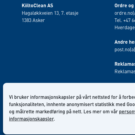
KiiltoClean AS
Ordre og
Hagaløkkveien 13, 7. etasje
ordre.no(
1383 Asker
Tel. +47 6
Hverdager
Andre he
post.no(a
Reklamas
Reklamas
Vi bruker informasjonskapsler på vårt nettsted for å forb
funksjonaliteten, innhente anonymisert statistikk med Goo
og målrette markedføring på nett. Les mer om vår
person
informasjonskapsler
.