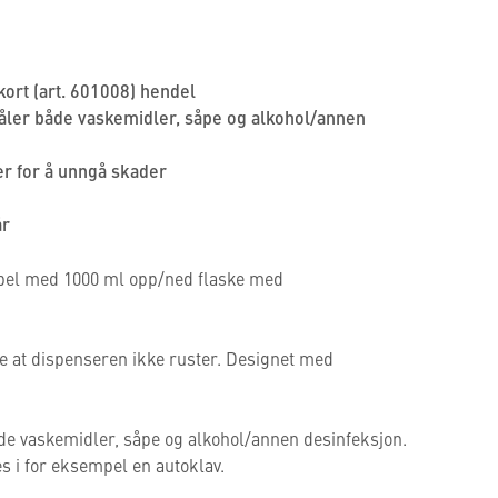
kort (art. 601008) hendel
tåler både vaskemidler, såpe og alkohol/annen
r for å unngå skader
år
bel med 1000 ml opp/ned flaske med
ikre at dispenseren ikke ruster. Designet med
åde vaskemidler, såpe og alkohol/annen desinfeksjon.
s i for eksempel en autoklav.