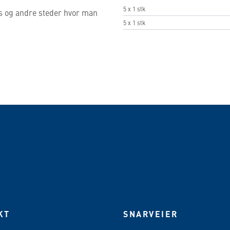
5 x 1 stk
us og andre steder hvor man
5 x 1 stk
KT
SNARVEIER