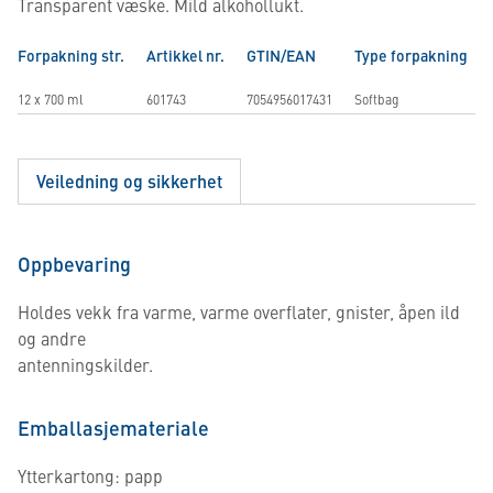
Transparent væske. Mild alkohollukt.
Forpakning str.
Artikkel nr.
GTIN/EAN
Type forpakning
12 x 700 ml
601743
7054956017431
Softbag
Veiledning og sikkerhet
Oppbevaring
Holdes vekk fra varme, varme overflater, gnister, åpen ild
og andre
antenningskilder.
Emballasjemateriale
Ytterkartong: papp