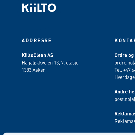
ADDRESSE
KONTA
KiiltoClean AS
Ordre og
Hagaløkkveien 13, 7. etasje
ordre.no(
1383 Asker
Tel. +47 6
Hverdager
Andre he
post.no(a
Reklamas
Reklamas