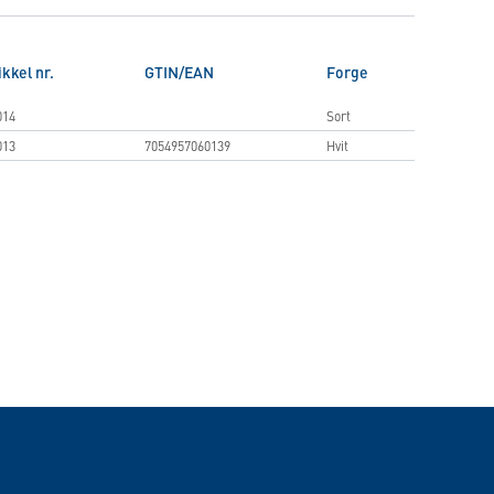
ikkel nr.
GTIN/EAN
Forge
014
Sort
013
7054957060139
Hvit