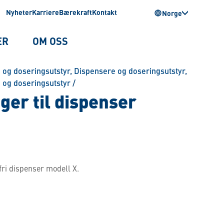
Nyheter
Karriere
Bærekraft
Kontakt
Norge
ER
OM OSS
 og doseringsutstyr
,
Dispensere og doseringsutstyr
,
 og doseringsutstyr
/
er til dispenser
fri dispenser modell X.