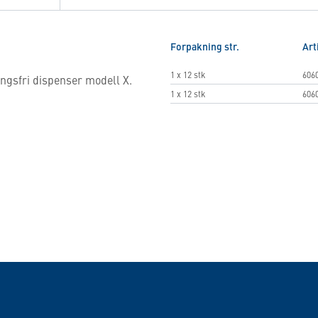
Forpakning str.
Art
1 x 12 stk
606
ngsfri dispenser modell X.
1 x 12 stk
606