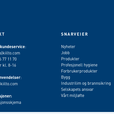
KT
SNARVEIER
 kundeservice
:
Nyheter
Jobb
a)kiilto.com
Produkter
6 77 11 70
Profesjonell hygiene
 kl. 8-16
Forbrukerprodukter
Bygg
nvendelser
:
Industrilim og brannsikring
)kiilto.com
Selskapets ansvar
Vårt miljløfte
joner:
jonsskjema