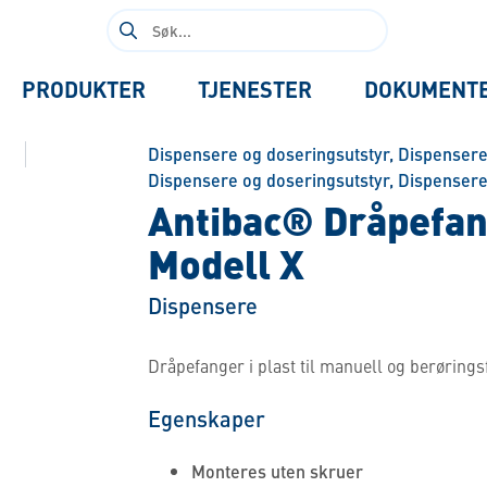
Søk
etter:
PRODUKTER
TJENESTER
DOKUMENT
Dispensere og doseringsutstyr
,
Dispensere
Dispensere og doseringsutstyr
,
Dispensere
Antibac® Dråpefang
Modell X
Dispensere
Dråpefanger i plast til manuell og berørings
Egenskaper
Monteres uten skruer