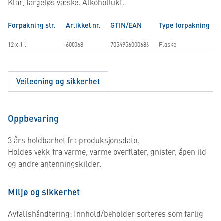
Klar, fargeløs væske. Alkohollukt.
Forpakning str.
Artikkel nr.
GTIN/EAN
Type forpakning
12 x 1 l
600068
7054956000686
Flaske
Veiledning og sikkerhet
Oppbevaring
3 års holdbarhet fra produksjonsdato.
Holdes vekk fra varme, varme overflater, gnister, åpen ild
og andre antenningskilder.
Miljø og sikkerhet
Avfallshåndtering: Innhold/beholder sorteres som farlig