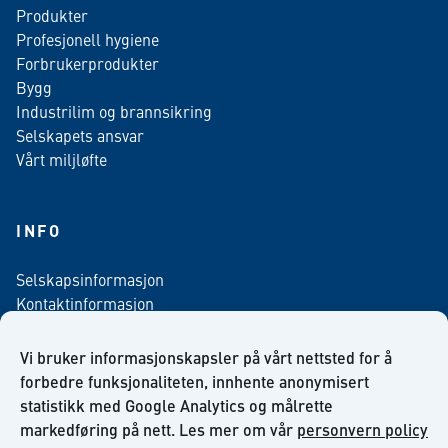
Produkter
Profesjonell hygiene
Forbrukerprodukter
Bygg
Industrilim og brannsikring
Selskapets ansvar
Vårt miljløfte
INFO
Selskapsinformasjon
Kontaktinformasjon
Personvern policy
Salgsbetingelser
Vi bruker informasjonskapsler på vårt nettsted for å
Nyhetsbrev påmelding
forbedre funksjonaliteten, innhente anonymisert
statistikk med Google Analytics og målrette
markedføring på nett. Les mer om vår
personvern policy