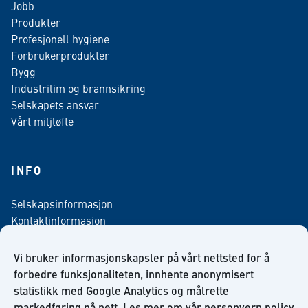
Jobb
Produkter
Profesjonell hygiene
Forbrukerprodukter
Bygg
Industrilim og brannsikring
Selskapets ansvar
Vårt miljløfte
INFO
Selskapsinformasjon
Kontaktinformasjon
Personvern policy
Salgsbetingelser
Vi bruker informasjonskapsler på vårt nettsted for å
Nyhetsbrev påmelding
forbedre funksjonaliteten, innhente anonymisert
statistikk med Google Analytics og målrette
markedføring på nett. Les mer om vår
personvern policy