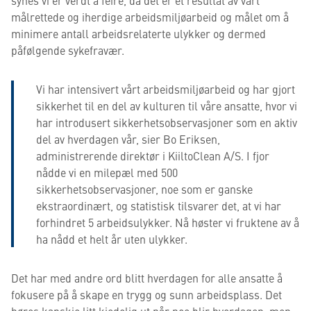
synes vi er verdt å feire, da det er et resultat av vårt
målrettede og iherdige arbeidsmiljøarbeid og målet om å
minimere antall arbeidsrelaterte ulykker og dermed
påfølgende sykefravær.
Vi har intensivert vårt arbeidsmiljøarbeid og har gjort
sikkerhet til en del av kulturen til våre ansatte, hvor vi
har introdusert sikkerhetsobservasjoner som en aktiv
del av hverdagen vår, sier Bo Eriksen,
administrerende direktør i KiiltoClean A/S. I fjor
nådde vi en milepæl med 500
sikkerhetsobservasjoner, noe som er ganske
ekstraordinært, og statistisk tilsvarer det, at vi har
forhindret 5 arbeidsulykker. Nå høster vi fruktene av å
ha nådd et helt år uten
ulykker.
Det har med andre ord blitt hverdagen for alle ansatte å
fokusere på å skape en trygg og sunn arbeidsplass. Det