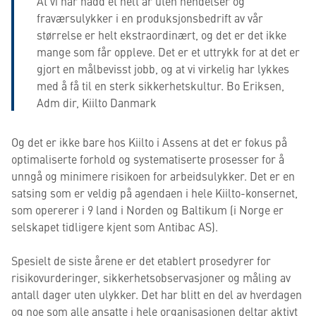
At vi har nådd et helt år uten hendelser og
fraværsulykker i en produksjonsbedrift av vår
størrelse er helt ekstraordinært, og det er det ikke
mange som får oppleve. Det er et uttrykk for at det er
gjort en målbevisst jobb, og at vi virkelig har lykkes
med å få til en sterk sikkerhetskultur. Bo Eriksen,
Adm dir, Kiilto Danmark
Og det er ikke bare hos Kiilto i Assens at det er fokus på
optimaliserte forhold og systematiserte prosesser for å
unngå og minimere risikoen for arbeidsulykker. Det er en
satsing som er veldig på agendaen i hele Kiilto-konsernet,
som opererer i 9 land i Norden og Baltikum (i Norge er
selskapet tidligere kjent som Antibac AS).
Spesielt de siste årene er det etablert prosedyrer for
risikovurderinger, sikkerh
etsobservasjoner og måling av
antall dager uten ulykker. Det har blitt en del av hverdagen
og noe som alle ansatte i hele organisasjonen deltar aktivt