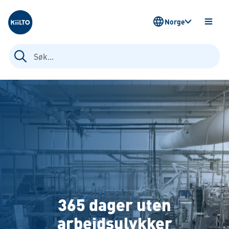
Kiilto Norway
Norge
ÅPNE
MENY
Søk
etter:
365 dager uten
arbeidsulykker